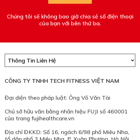
Chúng tôi sẽ không bao giờ chia sẻ số điện thoại
của bạn với bên thứ ba.
CÔNG TY TNHH TECH FITNESS VIỆT NAM
Đại diện theo pháp luật: Ông Võ Văn Tài
Chủ sở hữu văn bằng nhãn hiệu FUJI số 460001
của trang fujihealthcare.vn
Địa chỉ ĐKKD: Số 16, ngách 6/98 phố Miêu Nha,
tổ dân phố 3 Miêu Nha, P. Xuân Phương, Hà Nội.