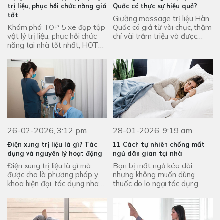
trị liệu, phục hồi chức năng giá
Quốc có thực sự hiệu quả?
tốt
Giường massage trị liệu Hàn
Khám phá TOP 5 xe đạp tập
Quốc có giá từ vài chục, thậm
vật lý trị liệu, phục hồi chức
chí vài trăm triệu và được
năng tại nhà tốt nhất, HOT
khẳng định về hiệu quả trị liệu.
nhất, được người dùng yêu
Trên thực tế sản phẩm có ...
thích nhất hiện nay!
26-02-2026, 3:12 pm
28-01-2026, 9:19 am
Điện xung trị liệu là gì? Tác
11 Cách tự nhiên chống mất
dụng và nguyên lý hoạt động
ngủ dân gian tại nhà
Điện xung trị liệu là gì mà
Bạn bị mất ngủ kéo dài
được cho là phương pháp y
nhưng không muốn dùng
khoa hiện đại, tác dụng nhanh
thuốc do lo ngại tác dụng
chóng. Tham khảo bài viết để
phụ. Tham khảo ngay 11
được giải đáp chi tiết!
cách tự nhiên chống mất ngủ
dân gian tại nhà tốt nhất!