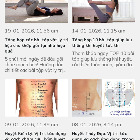
19-01-2026, 11:56 am
14-01-2026, 11:15 am
Tổng hợp các bài tập vật lý trị
Tổng hợp 10 bài tập giúp lưu
liệu cho khớp gối tại nhà hiệu
thông khí huyết tức thì
quả
Tham khảo ngay TOP 10 bài
5 phút mỗi ngày để đầu gối
tập giúp lưu thông khí huyết,
khỏe mạnh hơn! Hướng dẫn
cải thiện tuần hoàn, giảm đau
chi tiết các bài tập vật lý trị
mỏi và mang lại cảm giác thư
liệu cho khớp gối đơn giản, dễ
giãn tức thì. Động tác đơn
thực hiện. Xem ngay!
giản, ai cũng ...
09-01-2026, 11:39 am
08-01-2026, 3:14 pm
Huyệt Kiến Lý: Vị trí, tác dụng
Huyệt Thủy Đạo: Vị trí, tác
và cách châm cứu, bấm huyệt
dụng và cách ứng dụng trong