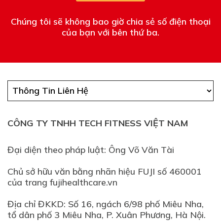
Chúng tôi sẽ không bao giờ chia sẻ số điện thoại
của bạn với bên thứ ba.
CÔNG TY TNHH TECH FITNESS VIỆT NAM
Đại diện theo pháp luật: Ông Võ Văn Tài
Chủ sở hữu văn bằng nhãn hiệu FUJI số 460001
của trang fujihealthcare.vn
Địa chỉ ĐKKD: Số 16, ngách 6/98 phố Miêu Nha,
tổ dân phố 3 Miêu Nha, P. Xuân Phương, Hà Nội.