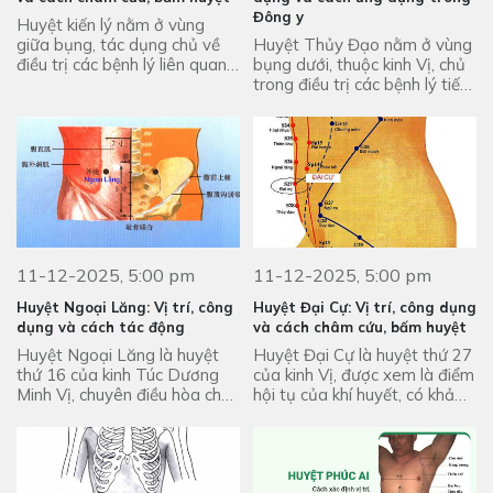
Đông y
Huyệt kiến lý nằm ở vùng
giữa bụng, tác dụng chủ về
Huyệt Thủy Đạo nằm ở vùng
điều trị các bệnh lý liên quan
bụng dưới, thuộc kinh Vị, chủ
đến dạ dày. Cùng tìm hiểu chi
trong điều trị các bệnh lý tiết
tiết trong bài viết sau ngay!
niệu, viêm thận cấp, mãn tính,
cải thiện sinh lý,... Xem bài ...
11-12-2025, 5:00 pm
11-12-2025, 5:00 pm
Huyệt Ngoại Lăng: Vị trí, công
Huyệt Đại Cự: Vị trí, công dụng
dụng và cách tác động
và cách châm cứu, bấm huyệt
Huyệt Ngoại Lăng là huyệt
Huyệt Đại Cự là huyệt thứ 27
thứ 16 của kinh Túc Dương
của kinh Vị, được xem là điểm
Minh Vị, chuyên điều hòa chức
hội tụ của khí huyết, có khả
năng dạ dày và đường ruột,
năng kiện tỳ, hòa vị,... Tham
giúp lý khí tiêu trệ và giảm
khảo bài viết ngay được ...
đau bụng nhanh ...