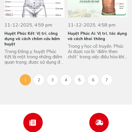
11-12-2025, 4:59 pm
11-12-2025, 4:58 pm
Huyệt Phúc Kết: Vị trí, công
Huyệt Phúc Ai: Vị trí, tác dụng
dụng và cách châm cứu bấm
và cách khai thông
huyệt
Trong y học cổ truyền, Phúc
Trong Đông y, huyệt Phúc
Ai được coi là “điểm then
Kết là một trong những điểm
chốt” trong việc điều hòa khí
quan trọng, được sử dụng để
cơ vùng Trung tiêu, vì vậy
điều trị các chứng bệnh liên
thường được ứng dụng để
quan đến tiêu hóa và vùng
chủ trị các ...
bụng. Tham ...
1
2
3
4
5
6
7