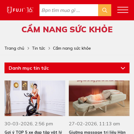
CẨM NANG SỨC KHỎE
Trang chủ
Tin tức
Cẩm nang sức khỏe
Danh mục tin tức
30-03-2026, 2:56 pm
27-02-2026, 11:13 am
Gợi ý TOP 5 xe đạp tập vật lý
Giường massage trị liệu Hàn