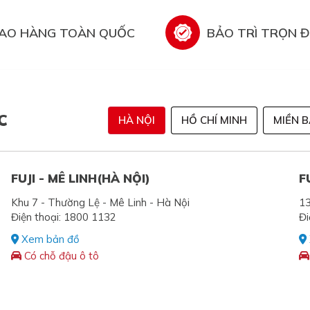
IAO HÀNG TOÀN QUỐC
BẢO TRÌ TRỌN Đ
C
HÀ NỘI
HỒ CHÍ MINH
MIỀN 
FUJI - MÊ LINH(HÀ NỘI)
F
Khu 7 - Thường Lệ - Mê Linh - Hà Nội
13
Điện thoại: 1800 1132
Đi
Xem bản đồ
Có chỗ đậu ô tô