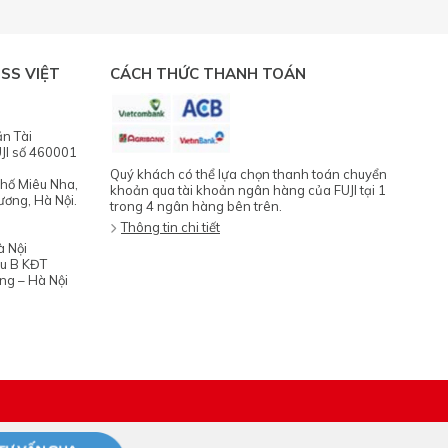
SS VIỆT
CÁCH THỨC THANH TOÁN
ăn Tài
JI số 460001
Quý khách có thể lựa chọn thanh toán chuyển
phố Miêu Nha,
khoản qua tài khoản ngân hàng của FUJI tại 1
ương, Hà Nội.
trong 4 ngân hàng bên trên.
Thông tin chi tiết
à Nội
hu B KĐT
ng – Hà Nội