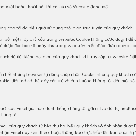
ng xuất hoặc thoát hết tất cả sửa số Website đang mở.
ng cao tối đa hiệu quả sử dụng thời gian trực tuyến của quý khách.
 bạn bởi một máy chủ của trang website. Cookie không được dugnf để 
thể được đọc bởi một máy chủ trang web trên miền được đưa ra cho c
ích để tiết kiệm thời gian của quý khách khi truy cập tại website fuj
ầu hết những browser tự động chấp nhận Cookie nhưng quý khách có t
ookie, điều đó có thể gây cản trở và ảnh hưởng không tốt đến một số 
c), các Email giả mạo danh tiếng chúng tôi gởi đi. Do đó, fujihealthca
chúng tôi.
 email của quý khách từ bên thứ ba. Nếu quý khách vô tình nhận được
i nhận Email này kèm theo, hoặc thông báo trực tiếp đến ban quản trị