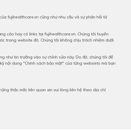
ủa fujihealthcare.vn cũng như nhu cầu và sự phản hồi từ
g cáo hay có links tại fujihealthcare.vn. Chúng tôi huyến
ác trang website đó. Chúng tôi không chịu trách nhiệm dưới
ng như tin trưởng vào sự chỉnh sửa này. Do đó, chúng tôi đề
o kỹ nội dung "Chính sách bảo mật" của từng websiets mà bạn
ng thắc mắc liên quan xin vui lòng liên hệ theo dịa chỉ