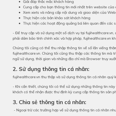
Giải đáp thắc mắc khách hàng
Cung cấp cho bạn thông tin mới nhất trên website của 
Xem xiets và nâng cấp nội dung và giao diện của Web
Thực hiện các bản khảo sát khách hàng
Thực hiện các hoạt động quảng bá liên quan đến các s
- Để truy cập và sử dụng một số dịch vụ tại fujihealthcare.vn,
phải dảm bảo tính chính xác và hợp pháp, fujihealthcare.vn k
Chúng tôi cũng có thể thu nhập thông tin về số lần viếng thăm
fujihealthcare.vn. Chúng tôi cũng thu thập các thông tin mà 
ngữ sử dụng, thời gian và những địa chỉ mà Browser truy xuấ
2. Sử dụng thông tin cá nhân:
fujihealthcare.vn thu thập và sử dụng thông tin cá nhân quý
- Khi cần thiết, chúng tôi có thể sử dụng những thông tin này 
khách có thể nhận được thư định kỳ cung cấp thông tin sản ph
3. Chia sẻ thông tin cá nhân:
- Ngoại trừ các trường hợp về sử dụng thông tin cá nhân như 