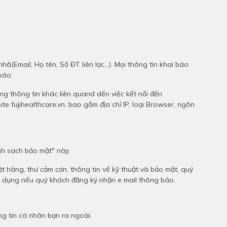
â(Email, Họ tên, Số ĐT liên lạc...). Mọi thông tin khai báo
 báo.
ững thông tin khác liên quand dến việc kết nối đến
e fujihealthcare.vn, bao gồm địa chỉ IP, loại Browser, ngôn
ính sach bảo mật" này.
đặt hàng, thư cảm cơn, thông tin về kỹ thuật và bảo mật, quý
yển dụng nếu quý khách đăng ký nhận e mail thông báo.
ng tin cá nhân bạn ra ngoài.