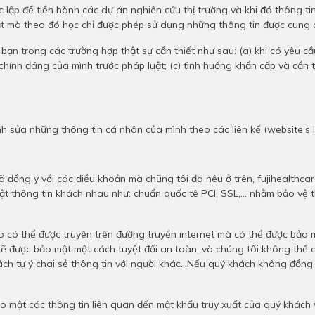
c lập để tiền hành các dự án nghiên cứu thị trường và khi đó thông t
ật mà theo đó học chỉ được phép sử dụng những thông tin được cung
 bạn trong các trường hợp thật sự cần thiết như sau: (a) khi có yêu 
i chính đáng của mình trước pháp luật; (c) tình huống khẩn cấp và cầ
nh sửa những thông tin cá nhân của mình theo các liên kế (website's 
đã đồng ý với các điều khoản mà chũng tôi đa nêu ở trên, fujihealthc
 thông tin khách nhau như: chuẩn quốc tê PCI, SSL,... nhằm bảo vệ th
ào có thể được truyên trên đường truyền internet mà có thể được bảo
ẽ được bảo mật một cách tuyệt đối an toàn, và chúng tôi không thể ch
h tự ý chai sẻ thông tin với người khác...Nếu quý khách không đồng 
o mật các thông tin liên quan đến mật khẩu truy xuất của quý khách 