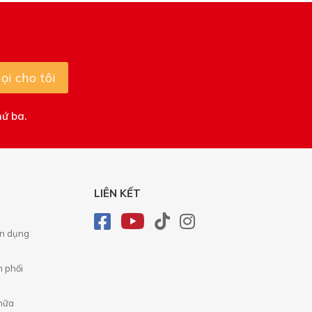
ọi cho tôi
hứ ba.
LIÊN KẾT
ển dụng
n phối
chữa