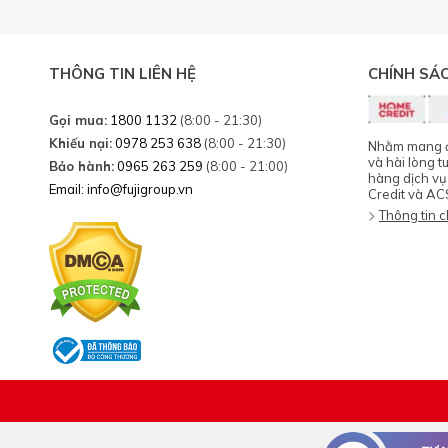
THÔNG TIN LIÊN HỆ
CHÍNH SÁ
Gọi mua:
1800 1132
(8:00 - 21:30)
Khiếu nại:
0978 253 638
(8:00 - 21:30)
Nhằm mang đế
và hài lòng t
Bảo hành:
0965 263 259
(8:00 - 21:00)
hàng dịch vụ
Email: info@fujigroup.vn
Credit và AC
Thông tin ch