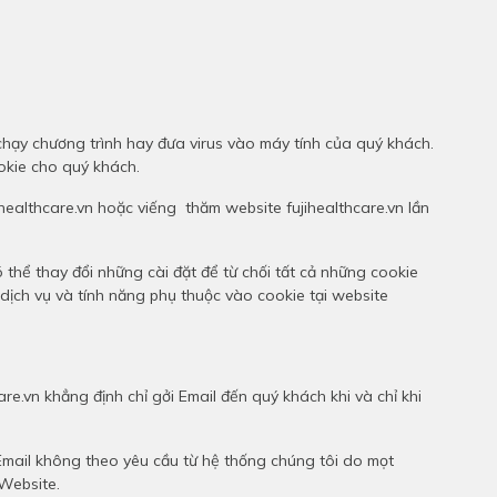
chạy chương trình hay đưa virus vào máy tính của quý khách.
ookie cho quý khách.
ihealthcare.vn hoặc viếng thăm website fujihealthcare.vn lần
hể thay đổi những cài đặt để từ chối tất cả những cookie
dịch vụ và tính năng phụ thuộc vào cookie tại website
re.vn khẳng định chỉ gởi Email đến quý khách khi và chỉ khi
 Email không theo yêu cầu từ hệ thống chúng tôi do mọt
 Website.