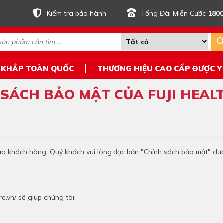
Kiểm tra bảo hành
Tổng Đài Miễn Cước
1800
 KHẮP TOÀN QUỐC
THƯƠNG HIỆU CAO CẤP ĐƯỢC Y
 SÁCH BẢO MẬT CỦA FUJI HEAL
của khách hàng. Quý khách vui lòng đọc bản "Chính sách bảo mật" dư
e.vn/ sẽ giúp chúng tôi: