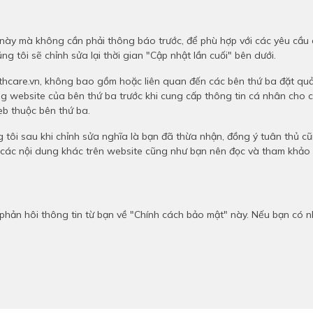
này mà không cần phải thông báo trước, để phù hợp với các yêu cầu c
g tôi sẽ chỉnh sửa lại thời gian "Cập nhật lần cuối" bên dưới.
lthcare.vn, không bao gồm hoặc liên quan đến các bên thứ ba đặt quản
g website của bên thứ ba trước khi cung cấp thông tin cá nhân cho c
eb thuộc bên thứ ba.
tôi sau khi chỉnh sửa nghĩa là bạn đã thừa nhận, đồng ý tuân thủ cũ
ập các nội dung khác trên website cũng như bạn nên đọc và tham khả
hản hôi thông tin từ bạn về "Chính cách bảo mật" này. Nếu bạn có nhữ