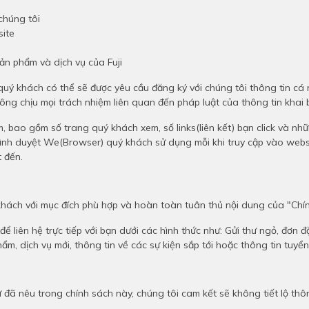
chúng tôi
site
ản phẩm và dịch vụ của Fuji
 quý khách có thể sẽ được yêu cầu đăng ký với chúng tôi thông tin cá nh
hông chịu mọi trách nhiệm liên quan đến pháp luật của thông tin khai
, bao gồm số trang quý khách xem, số links(liên kết) bạn click và nh
trình duyệt We(Browser) quý khách sử dụng mỗi khi truy cập vào websit
t đến.
 khách với mục đích phù hợp và hoàn toàn tuân thủ nội dung của "Ch
để liên hệ trực tiếp với bạn dưới các hình thức như: Gửi thư ngỏ, đơn 
ẩm, dịch vụ mới, thông tin về các sự kiện sắp tới hoặc thông tin tu
đã nêu trong chính sách này, chúng tôi cam kết sẽ không tiết lộ thô