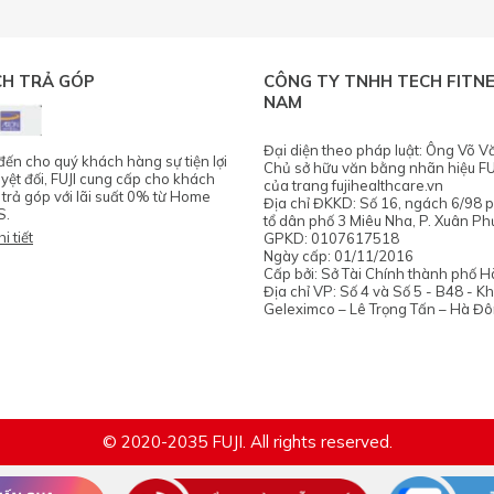
CH TRẢ GÓP
CÔNG TY TNHH TECH FITNE
NAM
Đại diện theo pháp luật: Ông Võ V
n cho quý khách hàng sự tiện lợi
Chủ sở hữu văn bằng nhãn hiệu FU
uyệt đối, FUJI cung cấp cho khách
của trang fujihealthcare.vn
 trả góp với lãi suất 0% từ Home
Địa chỉ ĐKKD: Số 16, ngách 6/98 
S.
tổ dân phố 3 Miêu Nha, P. Xuân Ph
i tiết
GPKD: 0107617518
Ngày cấp: 01/11/2016
Cấp bởi: Sở Tài Chính thành phố H
Địa chỉ VP: Số 4 và Số 5 - B48 - K
Geleximco – Lê Trọng Tấn – Hà Đô
© 2020-2035 FUJI. All rights reserved.