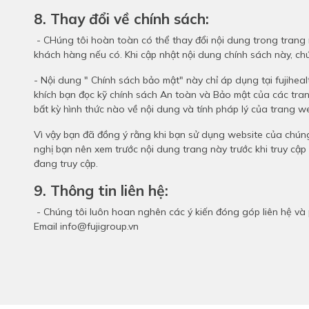
8. Thay đổi về chính sách:
- CHúng tôi hoàn toàn có thể thay đổi nội dung trong trang 
khách hàng nếu có. Khi cập nhật nội dung chính sách này, chún
- Nội dung " Chính sách bảo mật" này chỉ áp dụng tại fujihea
khích bạn đọc kỹ chính sách An toàn và Bảo mật của các tran
bất kỳ hình thức nào về nội dung và tính pháp lý của trang w
Vì vậy bạn đã đồng ý rằng khi bạn sử dụng website của chúng 
nghị bạn nên xem trước nội dung trang này trước khi truy c
đang truy cập.
9. Thông tin liên hệ:
- Chúng tôi luôn hoan nghên các ý kiến đóng góp liên hệ và p
Email info@fujigroup.vn