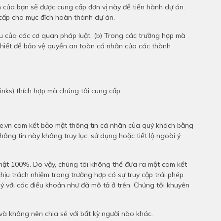
in của bạn sẽ được cung cấp đơn vị này để tiến hành dự án.
 cấp cho mục đích hoàn thành dự án.
cầu của các cơ quan pháp luật, (b) Trong các trường hợp mà
n thiết để bảo vệ quyền an toàn cá nhân của các thành
links) thích hợp mà chúng tôi cung cấp.
are.vn cam kết bảo mật thông tin cá nhân của quý khách bằng
ông tin này không truy lục, sử dụng hoặc tiết lộ ngoài ý
 mật 100%. Do vậy, chúng tôi không thể đưa ra một cam kết
ịu trách nhiệm trong trường hợp có sự truy cập trái phép
ý với các điều khoản như đã mô tả ở trên, Chúng tôi khuyên
và không nên chia sẻ với bất kỳ người nào khác.