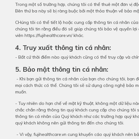
Trong một số trường hợp, chúng tôi có thể thuê một đơn vị độ
Bên thứ ba này sẽ bị ràng buộc bởi một thỏa thuận về bảo m
CHúng tôi có thể tiết lộ hoặc cung cấp thông tin cá nhân của
chúng tôi tin rằng điều đó sẽ giúp chúng tôi bảo vệ quyền lợ
viên https://fujihealthcare.vn/ khác.
4. Truy xuất thông tin cá nhân:
- Bất cứ thời điểm nào quý khách cũng có thể truy cập và chỉ
5. Bảo mật thông tin cá nhân:
- Khi bạn gửi thông tin cá nhân của bạn cho chúng tôi, bạn 
mọi cách thức có thể. Chúng tôi sẽ sử dụng công nghệ bảo mật
muốn.
- Tuy nhiên do hạn chế về mặt kỹ thuật, không một dữ liệu n
chắc chắn rằng thông tin quý khách cung cấp cho chúng tôi s
thông tin cá nhân của Quý khách như các trường hợp quý khác
quý khách không nên gửi thông tin đến cho chúng tôi.
- Vì vậy, fujihealthcare.vn cung khuyến cáo quý khách nên bả