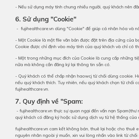
- Nếu sử dụng máy tính chung nhiều người, quý khách nên đă
6. Sử dụng "Cookie"
- fujihealthcare.vn dùng "Cookie" để giúp cá nhân hóa và nâ
- Một Cookie là một file văn bản được đặt trên địa cứng của
Cookie được chỉ định vào máy tính của quý khách và chỉ có 
- Một trong những mục đích của Cookie là cung cấp những tiện 
nữa mà không cần đăng ký lại thông tin sẵn có.
- Quý khách có thể chấp nhận haowcj từ chối dùng cookie. H
nếu quý khách thích. Tuy nhiên, nếu quý khách chọn từ chối c
fujihealthcare.vn.
7. Quy định về "Spam:
- fujihealthcare.vn thực sự quan ngại đến vấn nạn Spam(thư rá
quý khách có đăng ký hoặc sử dụng dịch vụ từ hệ thống của 
fujihealthcare.vn cam kết không bán, thuê lại hoặc cho thuê
nguyên nhân ngoài ý muốn, xin vui lòng nhấn vào link từ chố