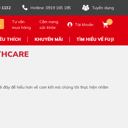
 1132
Hotline: 0919 165 185
Tuyển dụng
Tư vấn
Cẩm nang
0
Tài khoản
mua hàng
sức khỏe
ÊU THÍCH
KHUYẾN MÃI
TÌM HIỂU VỀ FUJI
THCARE
ới đây để hiểu hơn về cam kết mà chúng tôi thực hiện nhằm