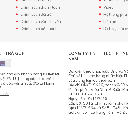
Chính sách thanh toán
Video
Chính sách đổi trả
Hệ thống phâ
Chính sách vận chuyển
Liên hệ
Chính sách bảo hành
Dịch vụ sửa 
CH TRẢ GÓP
CÔNG TY TNHH TECH FITNE
NAM
Đại diện theo pháp luật: Ông Võ V
n cho quý khách hàng sự tiện lợi
Chủ sở hữu văn bằng nhãn hiệu FU
uyệt đối, FUJI cung cấp cho khách
của trang fujihealthcare.vn
 trả góp với lãi suất 0% từ Home
Địa chỉ ĐKKD: Số 16, ngách 6/98 
S.
tổ dân phố 3 Miêu Nha, P. Xuân Ph
i tiết
GPKD: 0107617518
Ngày cấp: 01/11/2016
Cấp bởi: Sở Tài Chính thành phố H
Địa chỉ VP: Số 4 và Số 5 - B48 - K
Geleximco – Lê Trọng Tấn – Hà Đô