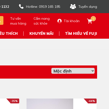
 1132
Hotline: 0919 165 185
Tuyển dụng
Tư vấn
Cẩm nang
0
Tài khoản
mua hàng
sức khỏe
ÊU THÍCH
KHUYẾN MÃI
TÌM HIỂU VỀ FUJI
-35%
-44%