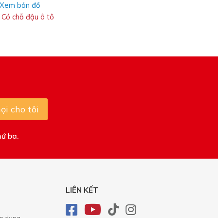
Xem bản đồ
Có chỗ đậu ô tô
ọi cho tôi
hứ ba.
LIÊN KẾT
ển dụng