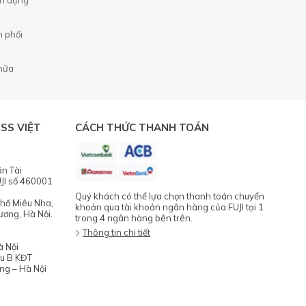
n phối
chữa
SS VIỆT
CÁCH THỨC THANH TOÁN
ăn Tài
JI số 460001
Quý khách có thể lựa chọn thanh toán chuyển
phố Miêu Nha,
khoản qua tài khoản ngân hàng của FUJI tại 1
ương, Hà Nội.
trong 4 ngân hàng bên trên.
Thông tin chi tiết
à Nội
hu B KĐT
ng – Hà Nội