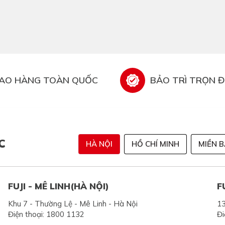
IAO HÀNG TOÀN QUỐC
BẢO TRÌ TRỌN Đ
C
HÀ NỘI
HỒ CHÍ MINH
MIỀN 
FUJI - MÊ LINH(HÀ NỘI)
F
Khu 7 - Thường Lệ - Mê Linh - Hà Nội
13
Điện thoại: 1800 1132
Đi