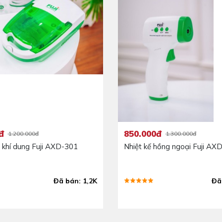
đ
850.000đ
1.200.000đ
1.300.000đ
khí dung Fuji AXD-301
Nhiệt kế hồng ngoại Fuji AX
Đã bán: 1,2K
Đã