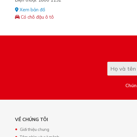
Xem bản đồ
Có chỗ đậu ô tô
Chúng
VỀ CHÚNG TÔI
Giới thiệu chung
Tầm nhìn và sứ mệnh