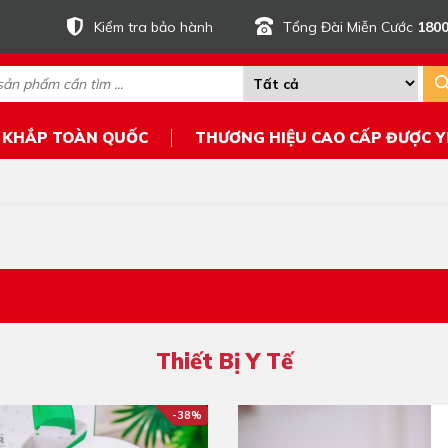
Kiểm tra bảo hành
Tổng Đài Miễn Cước
1800
 KHẮP TOÀN QUỐC
THƯƠNG HIỆU CAO CẤP ĐƯỢC Y
Thiết Bị Y Tế
-38%