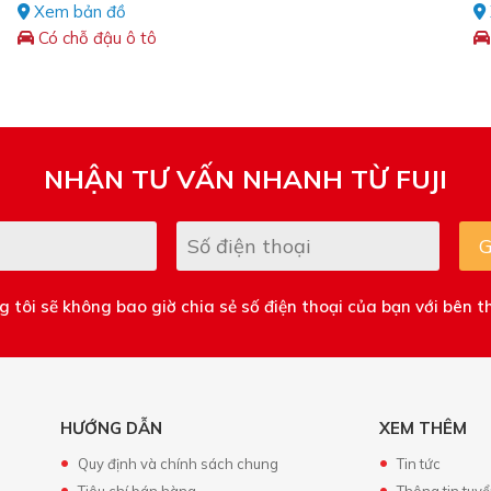
Xem bản đồ
Có chỗ đậu ô tô
NHẬN TƯ VẤN NHANH TỪ FUJI
G
 tôi sẽ không bao giờ chia sẻ số điện thoại của bạn với bên t
HƯỚNG DẪN
XEM THÊM
Quy định và chính sách chung
Tin tức
Tiêu chí bán hàng
Thông tin tuy