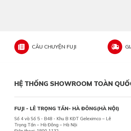
CÂU CHUYỆN FUJI
G
HỆ THỐNG SHOWROOM TOÀN QUỐ
FUJI - LÊ TRỌNG TẤN- HÀ ĐÔNG(HÀ NỘI)
Số 4 và Số 5 - B48 - Khu B KĐT Geleximco – Lê
Trọng Tấn – Hà Đông – Hà Nội
Điện thoại: 1800 1132