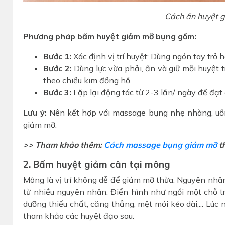
Cách ấn huyệt 
Phương pháp bấm huyệt giảm mỡ bụng gồm:
Bước 1:
Xác định vị trí huyệt: Dùng ngón tay trỏ h
Bước 2:
Dùng lực vừa phải, ấn và giữ mỗi huyệt
theo chiều kim đồng hồ.
Bước 3:
Lặp lại động tác từ 2-3 lần/ ngày để đạt
Lưu ý:
Nên kết hợp với massage bụng nhẹ nhàng, uốn
giảm mỡ.
>> Tham khảo thêm:
Cách massage bụng giảm mỡ
t
2. Bấm huyệt giảm cân tại mông
Mông là vị trí không dễ để giảm mỡ thừa. Nguyên nh
từ nhiều nguyên nhân. Điển hình như ngồi một chỗ tr
dưỡng thiếu chất, căng thẳng, mệt mỏi kéo dài,... L
tham khảo các huyệt đạo sau: