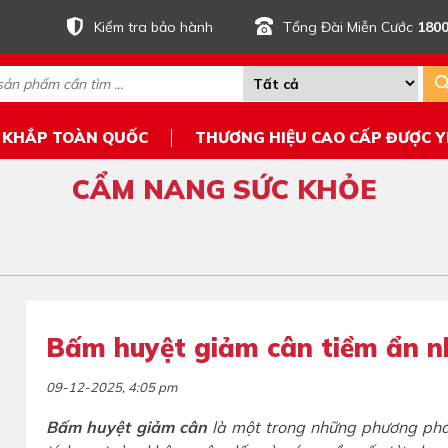
Kiểm tra bảo hành
Tổng Đài Miễn Cước
1800
 KHẮP TOÀN QUỐC
THƯƠNG HIỆU CAO CẤP ĐƯỢC Y
CẨM NANG SỨC KHỎE
Bấm huyệt giảm cân tiềm ẩn n
09-12-2025, 4:05 pm
Bấm huyệt giảm cân
là một trong những phương phá