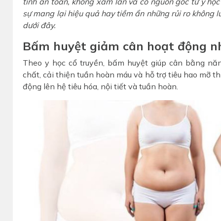
tính an toàn, không xâm lấn và có nguồn gốc từ y học
sự mang lại hiệu quả hay tiềm ẩn những rủi ro không lườn
dưới đây.
Bấm huyệt giảm cân hoạt động n
Theo y học cổ truyền, bấm huyệt giúp cân bằng năng 
chất, cải thiện tuần hoàn máu và hỗ trợ tiêu hao mỡ th
động lên hệ tiêu hóa, nội tiết và tuần hoàn.