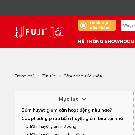
Danh Mục
Sản Phẩm
HỆ THỐNG SHOWROOM
Trang chủ
Tin tức
Cẩm nang sức khỏe
Mục lục
Bấm huyệt giảm cân hoạt động như nào?
Các phương pháp bấm huyệt giảm béo tại nhà
1. Bấm huyệt giảm mỡ bụng
2. Bấm huyệt giảm cân tại mông