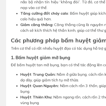
não bộ nhận tín hiệu “không đói”. Từ đó, cơ th
nạp vào cơ thể.
Tăng cường đốt cháy calo
: Bấm huyệt giúp kích 
calo hiệu quả hơn.
Giảm căng thẳng:
Căng thẳng cũng là nguyên n
cách sẽ kích thích hệ thần kinh, giúp cơ thể thư g
Các phương pháp bấm huyệt giảm
Trên cơ thể có rất nhiều huyệt đạo có tác dụng hỗ trợ 
1. Bấm huyệt giảm mỡ bụng
Để bấm huyệt tan mỡ bụng, bạn có thể tác động lên cá
Huyệt Trung Quản:
Nằm ở giữa bụng, cách rốn k
dạ dày, giúp giảm tích tụ mỡ thừa.
Huyệt Quan Nguyên:
Nằm cách rốn 3 thốn, giúp
bụng.
Huyệt Thiên Khu:
Nằm ngang rốn, cách rốn 2 thố
vùng bụng.