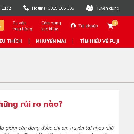
 1132
Hotline: 0919 165 185
Tuyển dụng
Tư vấn
Cẩm nang
0
Tài khoản
mua hàng
sức khỏe
ÊU THÍCH
KHUYẾN MÃI
TÌM HIỂU VỀ FUJI
hững rủi ro nào?
p giảm cân đang được chị em truyền tai nhau nhờ