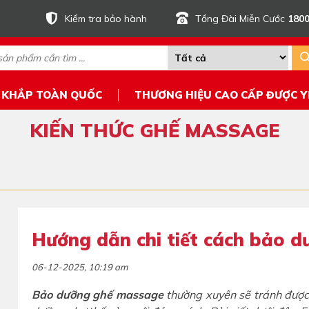
Kiểm tra bảo hành
Tổng Đài Miễn Cước
1800
 KHẮP TOÀN QUỐC
THƯƠNG HIỆU CAO CẤP ĐƯỢC Y
KIẾN THỨC GHẾ MASSAGE
Hướng dẫn chi tiết cách bảo 
06-12-2025, 10:19 am
Bảo dưỡng ghế massage
thường xuyên sẽ tránh được