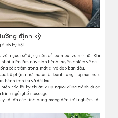
dưỡng định kỳ
định kỳ bởi:
p với người sử dụng nên dễ bám bụi và mồ hôi. Khi
 phát triển làm nảy sinh bệnh truyền nhiễm về da.
uống cấp trầm trọng, mất đi vẻ đẹp ban đầu.
ác bộ phận như: motor, bi, bánh răng… bị mài mòn.
 hành trơn tru và dài lâu.
 hiện các lỗi kỹ thuật, giúp người dùng tránh được
trình ngồi ghế massage.
uy tối đa các tính năng mang đến trải nghiệm tốt