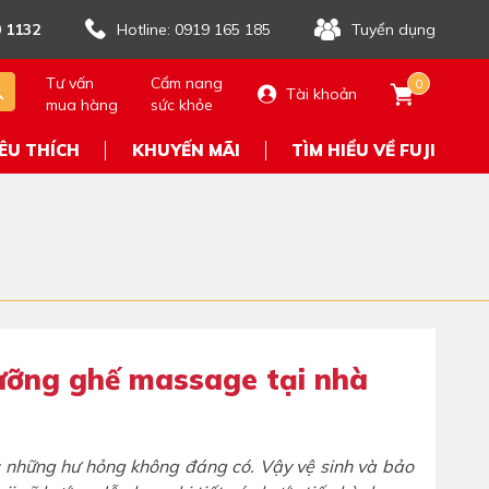
 1132
Hotline: 0919 165 185
Tuyển dụng
Tư vấn
Cẩm nang
0
Tài khoản
mua hàng
sức khỏe
ÊU THÍCH
KHUYẾN MÃI
TÌM HIỂU VỀ FUJI
dưỡng ghế massage tại nhà
 những hư hỏng không đáng có. Vậy vệ sinh và bảo