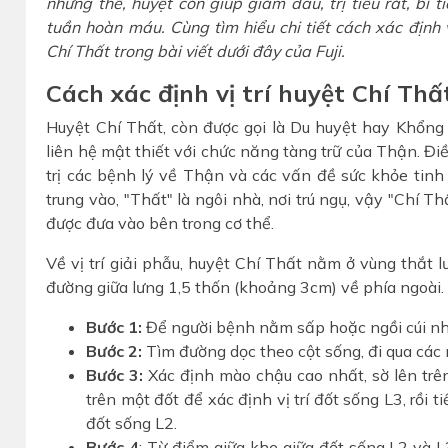
những thế, huyệt còn giúp giảm đau, trị tiểu rắt, bí t
tuần hoàn máu. Cùng tìm hiểu chi tiết cách xác định
Chí Thất trong bài viết dưới đây của Fuji.
Cách xác định vị trí huyệt Chí Thấ
Huyệt Chí Thất, còn được gọi là Du huyệt hay Khổng
liên hệ mật thiết với chức năng tàng trữ của Thận. Điều
trị các bệnh lý về Thận và các vấn đề sức khỏe tinh th
trung vào, "Thất" là ngôi nhà, nơi trú ngụ, vậy "Chí T
được đưa vào bên trong cơ thể.
Về vị trí giải phẫu, huyệt Chí Thất nằm ở vùng thắt l
đường giữa lưng 1,5 thốn (khoảng 3cm) về phía ngoài. C
Bước 1:
Để người bệnh nằm sấp hoặc ngồi cúi nhẹ 
Bước 2:
Tìm đường dọc theo cột sống, đi qua các
Bước 3:
Xác định mào chậu cao nhất, sờ lên trê
trên một đốt để xác định vị trí đốt sống L3, rồi
đốt sống L2.
Bước 4
: Từ điểm giữa khe giữa đốt sống L2 và L3