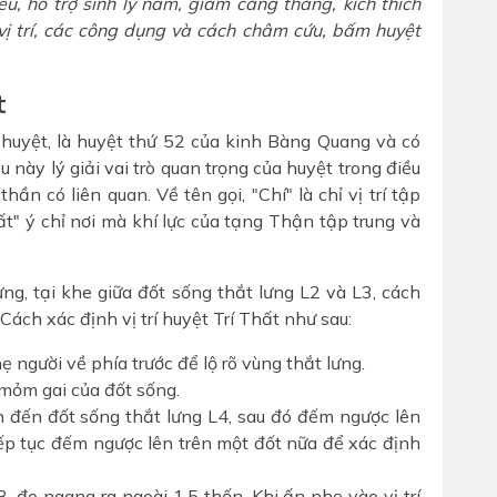
iểu, hỗ trợ sinh lý nam, giảm căng thẳng, kích thích
 vị trí, các công dụng và cách châm cứu, bấm huyệt
t
 huyệt, là huyệt thứ 52 của kinh Bàng Quang và có
 này lý giải vai trò quan trọng của huyệt trong điều
ần có liên quan. Về tên gọi, "Chí" là chỉ vị trí tập
hất" ý chỉ nơi mà khí lực của tạng Thận tập trung và
ưng, tại khe giữa đốt sống thắt lưng L2 và L3, cách
ách xác định vị trí huyệt Trí Thất như sau:
người về phía trước để lộ rõ vùng thắt lưng.
 mỏm gai của đốt sống.
n đến đốt sống thắt lưng L4, sau đó đếm ngược lên
 tiếp tục đếm ngược lên trên một đốt nữa để xác định
, đo ngang ra ngoài 1,5 thốn. Khi ấn nhẹ vào vị trí