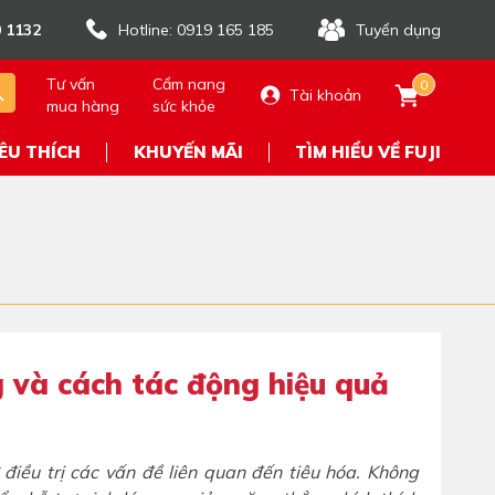
 1132
Hotline: 0919 165 185
Tuyển dụng
Tư vấn
Cẩm nang
0
Tài khoản
mua hàng
sức khỏe
ÊU THÍCH
KHUYẾN MÃI
TÌM HIỂU VỀ FUJI
ng và cách tác động hiệu quả
điều trị các vấn đề liên quan đến tiêu hóa. Không