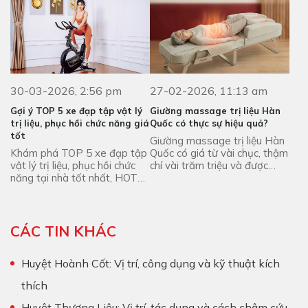
30-03-2026, 2:56 pm
27-02-2026, 11:13 am
Gợi ý TOP 5 xe đạp tập vật lý
Giường massage trị liệu Hàn
trị liệu, phục hồi chức năng giá
Quốc có thực sự hiệu quả?
tốt
Giường massage trị liệu Hàn
Khám phá TOP 5 xe đạp tập
Quốc có giá từ vài chục, thậm
vật lý trị liệu, phục hồi chức
chí vài trăm triệu và được
năng tại nhà tốt nhất, HOT
khẳng định về hiệu quả trị liệu.
nhất, được người dùng yêu
Trên thực tế sản phẩm có ...
thích nhất hiện nay!
CÁC TIN KHÁC
Huyệt Hoành Cốt: Vị trí, công dụng và kỹ thuật kích
thích
Huyệt Thượng Liêu: Vị trí, tác dụng và cách châm cứu