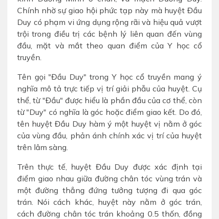
Chính nhờ sự giao hội phức tạp này mà huyệt Đầu
Duy có phạm vi ứng dụng rộng rãi và hiệu quả vượt
trội trong điều trị các bệnh lý liên quan đến vùng
đầu, mặt và mắt theo quan điểm của Y học cổ
truyền.
Tên gọi "Đầu Duy" trong Y học cổ truyền mang ý
nghĩa mô tả trực tiếp vị trí giải phẫu của huyệt. Cụ
thể, từ "Đầu" được hiểu là phần đầu của cơ thể, còn
từ "Duy" có nghĩa là góc hoặc điểm giao kết. Do đó,
tên huyệt Đầu Duy hàm ý một huyệt vị nằm ở góc
của vùng đầu, phản ánh chính xác vị trí của huyệt
trên lâm sàng.
Trên thực tế, huyệt Đầu Duy được xác định tại
điểm giao nhau giữa đường chân tóc vùng trán và
một đường thẳng đứng tưởng tượng đi qua góc
trán. Nói cách khác, huyệt này nằm ở góc trán,
cách đường chân tóc trán khoảng 0.5 thốn, đồng