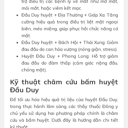
trợ điều trị các bệnh lý về mắt như mờ mắt,
mỏi mắt, hoặc viêm kết mạc.
Đầu Duy huyệt + Địa Thương + Giáp Xa: Tăng
cường hiệu quả trong điều trị liệt mặt ngoại
biên, méo miệng, giúp phục hồi chức năng cơ
mặt.
Đầu Duy huyệt + Bách Hội + Thái Xung: Giảm
đau đầu do can hỏa vượng (nóng giận, stress).
Huyệt Đầu Duy + Phong Long: Hỗ trợ giảm
đau đầu do đàm thấp (cảm giác nặng đầu,
chóng mặt).
Kỹ thuật châm cứu bấm huyệt
Đầu Duy
Để tối ưu hóa hiệu quả trị liệu của huyệt Đầu Duy,
trong thực hành lâm sàng, các thầy thuốc Đông y
chủ yếu sử dụng hai phương pháp chính là châm
cứu và bấm huyệt. Dưới đây là hướng dẫn chi tiết
kỹ thuật: