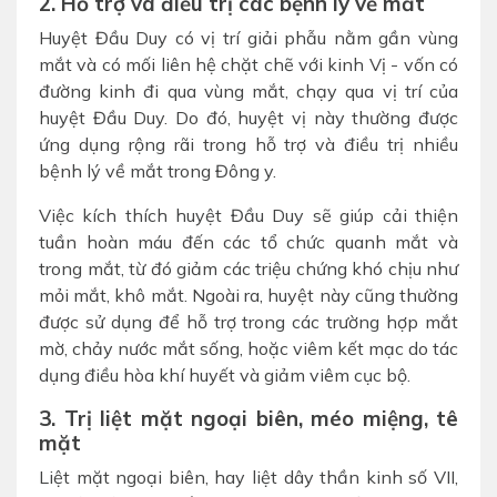
2. Hỗ trợ và điều trị các bệnh lý về mắt
Huyệt Đầu Duy có vị trí giải phẫu nằm gần vùng
mắt và có mối liên hệ chặt chẽ với kinh Vị - vốn có
đường kinh đi qua vùng mắt, chạy qua vị trí của
huyệt Đầu Duy. Do đó, huyệt vị này thường được
ứng dụng rộng rãi trong hỗ trợ và điều trị nhiều
bệnh lý về mắt trong Đông y.
Việc kích thích huyệt Đầu Duy sẽ giúp cải thiện
tuần hoàn máu đến các tổ chức quanh mắt và
trong mắt, từ đó giảm các triệu chứng khó chịu như
mỏi mắt, khô mắt. Ngoài ra, huyệt này cũng thường
được sử dụng để hỗ trợ trong các trường hợp mắt
mờ, chảy nước mắt sống, hoặc viêm kết mạc do tác
dụng điều hòa khí huyết và giảm viêm cục bộ.
3. Trị liệt mặt ngoại biên, méo miệng, tê
mặt
Liệt mặt ngoại biên, hay liệt dây thần kinh số VII,