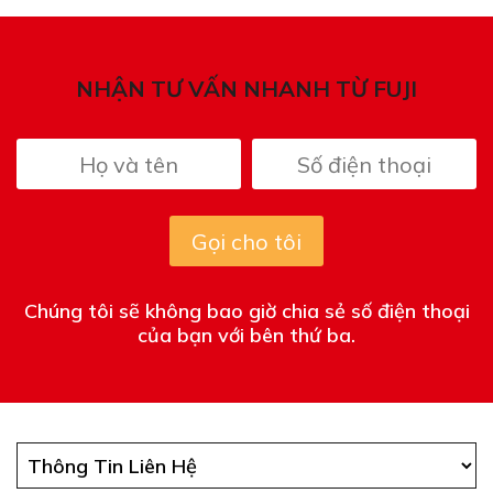
NHẬN TƯ VẤN NHANH TỪ FUJI
Gọi cho tôi
Chúng tôi sẽ không bao giờ chia sẻ số điện thoại
của bạn với bên thứ ba.