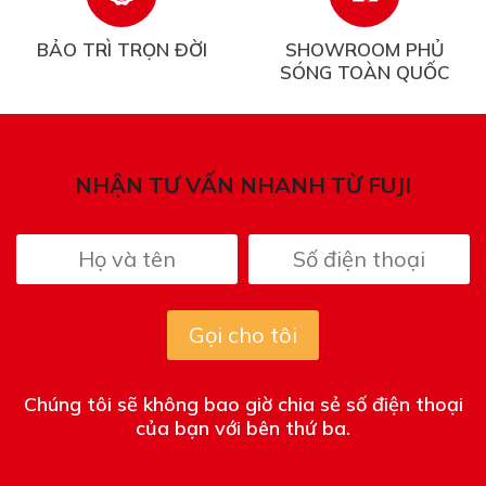
BẢO TRÌ TRỌN ĐỜI
SHOWROOM PHỦ
SÓNG TOÀN QUỐC
NHẬN TƯ VẤN NHANH TỪ FUJI
Gọi cho tôi
Chúng tôi sẽ không bao giờ chia sẻ số điện thoại
của bạn với bên thứ ba.