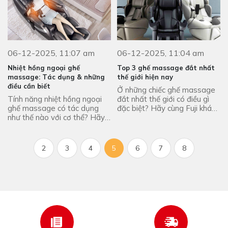
06-12-2025, 11:07 am
06-12-2025, 11:04 am
Nhiệt hồng ngoại ghế
Top 3 ghế massage đắt nhất
massage: Tác dụng & những
thế giới hiện nay
điều cần biết
Ở những chiếc ghế massage
Tính năng nhiệt hồng ngoại
đắt nhất thế giới có điều gì
ghế massage có tác dụng
đặc biệt? Hãy cùng Fuji khám
như thế nào với cơ thể? Hãy
phá chi tiết trong bài viết
cùng Fuji tìm hiểu chi tiết
dưới đây.
trong bài viết dưới đây.
2
3
4
5
6
7
8