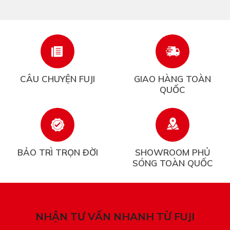
CÂU CHUYỆN FUJI
GIAO HÀNG TOÀN
QUỐC
BẢO TRÌ TRỌN ĐỜI
SHOWROOM PHỦ
SÓNG TOÀN QUỐC
NHẬN TƯ VẤN NHANH TỪ FUJI