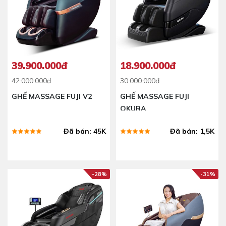
39.900.000đ
18.900.000đ
42.000.000đ
30.000.000đ
GHẾ MASSAGE FUJI V2
GHẾ MASSAGE FUJI
OKURA
Đã bán: 45K
Đã bán: 1,5K
-28%
-31%