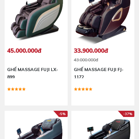
45.000.000đ
33.900.000đ
43.000.000đ
GHẾ MASSAGE FUJI LX-
GHẾ MASSAGE FUJI FJ-
899
1172
-5%
-37%