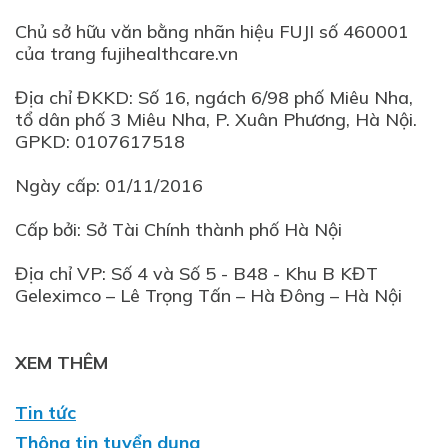
Chủ sở hữu văn bằng nhãn hiệu FUJI số 460001
của trang fujihealthcare.vn
Địa chỉ ĐKKD: Số 16, ngách 6/98 phố Miêu Nha,
tổ dân phố 3 Miêu Nha, P. Xuân Phương, Hà Nội.
GPKD: 0107617518
Ngày cấp: 01/11/2016
Cấp bởi: Sở Tài Chính thành phố Hà Nội
Địa chỉ VP: Số 4 và Số 5 - B48 - Khu B KĐT
XEM THÊM
Tin tức
Thông tin tuyển dụng