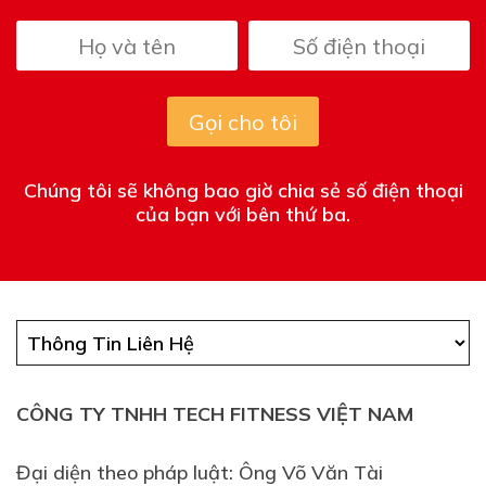
Gọi cho tôi
Chúng tôi sẽ không bao giờ chia sẻ số điện thoại
của bạn với bên thứ ba.
CÔNG TY TNHH TECH FITNESS VIỆT NAM
Đại diện theo pháp luật: Ông Võ Văn Tài