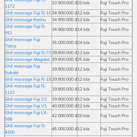
33.900.000 đ
20 bài
Fuji Touch Pro
1172
Ghế massage Fuji FJ-16
34.900.000 đ
12 bài
Fuji Touch Pro
Ghế massage Kashu
34.900.000 đ
12 bài
Fuji Touch Pro
Ghế massage Fuji FJ-
34.900.000 đ
14 bài
Fuji Touch Pro
911
Ghế massage Fuji
35.000.000 đ
24 bài
Fuji Touch Pro
Tama
Ghế massage Fuji FJ-70
38.900.000 đ
12 bài
Fuji Touch Pro
Ghế massage Maguko
39.900.000 đ
25 bài
Fuji Touch Pro
Ghế massage Fuji
39.900.000 đ
12 bài
Fuji Touch Pro
Subaki
Ghế massage Fuji FJ-18
39.900.000 đ
12 bài
Fuji Touch Pro
Ghế massage Fuji FJ-
39.900.000 đ
12 bài
Fuji Touch Pro
1122
Ghế massage Fuji V2
39.900.000 đ
12 bài
Fuji Touch Pro
Ghế massage Fuji V1
40.000.000 đ
12 bài
Fuji Touch Pro
Ghế massage Fuji LX-
42.000.000 đ
20 bài
Fuji Touch Pro
588
Ghế massage Fuji FJ-
45.000.000 đ
12 bài
Fuji Touch Pro
4200