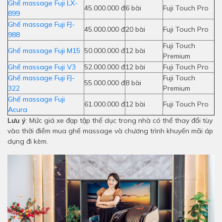
Ghế massage Fuji LX-
45.000.000 đ
6 bài
Fuji Touch Pro
899
Ghế massage Fuji FJ-
45.000.000 đ
20 bài
Fuji Touch Pro
988
Fuji Touch
Ghế massage Fuji M15
50.000.000 đ
12 bài
Premium
Ghế massage Fuji V3
52.000.000 đ
12 bài
Fuji Touch Pro
Ghế massage Fuji FJ-
Fuji Touch
55.000.000 đ
8 bài
322
Premium
Ghế massage Fuji
61.000.000 đ
12 bài
Fuji Touch Pro
Acura
Lưu ý
: Mức giá xe đạp tập thể dục trong nhà có thể thay đổi tùy
vào thời điểm mua ghế massage và chương trình khuyến mãi áp
dụng đi kèm.