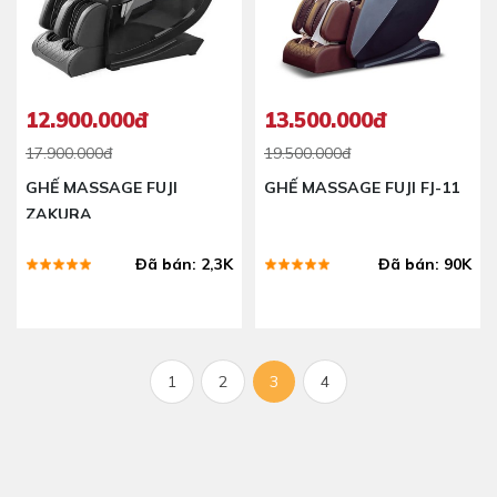
12.900.000đ
13.500.000đ
17.900.000đ
19.500.000đ
GHẾ MASSAGE FUJI
GHẾ MASSAGE FUJI FJ-11
ZAKURA
Đã bán: 2,3K
Đã bán: 90K
1
2
3
4