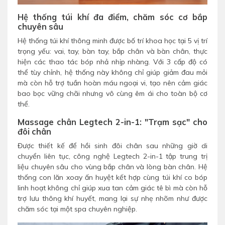
Hệ thống túi khí đa điểm, chăm sóc cơ bắp
chuyên sâu
Hệ thống túi khí thông minh được bố trí khoa học tại 5 vị trí
trọng yếu: vai, tay, bàn tay, bắp chân và bàn chân, thực
hiện các thao tác bóp nhả nhịp nhàng. Với 3 cấp độ có
thể tùy chỉnh, hệ thống này không chỉ giúp giảm đau mỏi
mà còn hỗ trợ tuần hoàn máu ngoại vi, tạo nên cảm giác
bao bọc vững chãi nhưng vô cùng êm ái cho toàn bộ cơ
thể.
Massage chân Legtech 2-in-1: "Trạm sạc" cho
đôi chân
Được thiết kế để hồi sinh đôi chân sau những giờ di
chuyển liên tục, công nghệ Legtech 2-in-1 tập trung trị
liệu chuyên sâu cho vùng bắp chân và lòng bàn chân. Hệ
thống con lăn xoay ấn huyệt kết hợp cùng túi khí co bóp
linh hoạt không chỉ giúp xua tan cảm giác tê bì mà còn hỗ
trợ lưu thông khí huyết, mang lại sự nhẹ nhõm như được
chăm sóc tại một spa chuyên nghiệp.