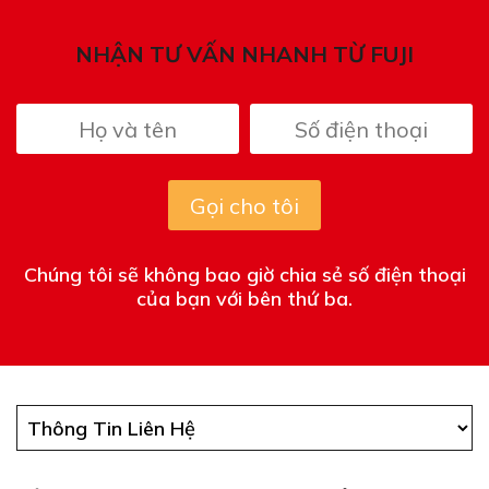
NHẬN TƯ VẤN NHANH TỪ FUJI
Gọi cho tôi
Chúng tôi sẽ không bao giờ chia sẻ số điện thoại
của bạn với bên thứ ba.