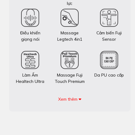
lực
Điều khiển
Massage
Cảm biến Fuji
giọng nói
Legtech 4in1
Sensor
Làm Ấm
Massage Fuji
Da PU cao cấp
Healtech Ultra
Touch Premium
Xem thêm