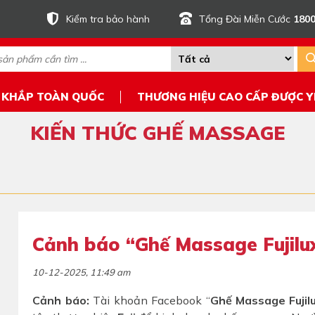
Kiểm tra bảo hành
Tổng Đài Miễn Cước
1800
 KHẮP TOÀN QUỐC
THƯƠNG HIỆU CAO CẤP ĐƯỢC Y
KIẾN THỨC GHẾ MASSAGE
Cảnh báo “Ghế Massage Fujilu
10-12-2025, 11:49 am
Cảnh báo:
Tài khoản Facebook “
Ghế Massage Fujil