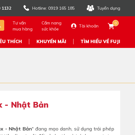
 1132
Hotline: 0919 165 185
Tuyển dụng
Tư vấn
Cẩm nang
0
Tài khoản
mua hàng
sức khỏe
ÊU THÍCH
KHUYẾN MÃI
TÌM HIỂU VỀ FUJI
x - Nhật Bản
ux - Nhật Bản
" đang mạo danh, sử dụng trái phép