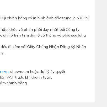
Fuji chính hãng có in hình ảnh đặc trưng là núi Phú
hập khẩu và phân phối duy nhất bởi Công ty
ghi rõ trên tem dán ở vỏ thùng và phía sau lưng
ng đều đi kèm với Giấy Chứng Nhận Đăng Ký Nhãn
ng.
are.vn
, showroom hoặc đại lý ủy quyền.
đơn VAT trước khi thanh toán.
ẩm chính hãng.