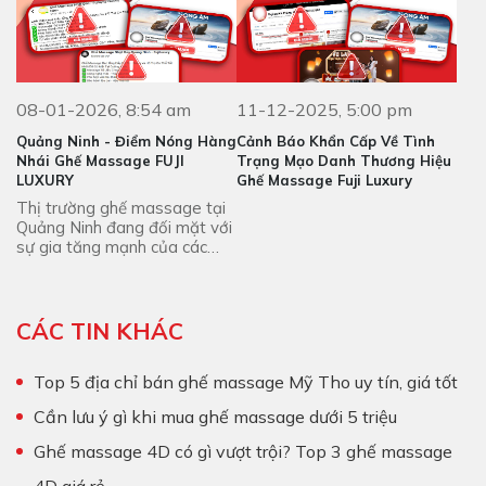
08-01-2026, 8:54 am
11-12-2025, 5:00 pm
Quảng Ninh - Điểm Nóng Hàng
Cảnh Báo Khẩn Cấp Về Tình
Nhái Ghế Massage FUJI
Trạng Mạo Danh Thương Hiệu
LUXURY
Ghế Massage Fuji Luxury
Thị trường ghế massage tại
Quảng Ninh đang đối mặt với
sự gia tăng mạnh của các
sản phẩm ghế massage Fuji
Luxury giả mạo.
CÁC TIN KHÁC
Top 5 địa chỉ bán ghế massage Mỹ Tho uy tín, giá tốt
Cần lưu ý gì khi mua ghế massage dưới 5 triệu
Ghế massage 4D có gì vượt trội? Top 3 ghế massage
4D giá rẻ