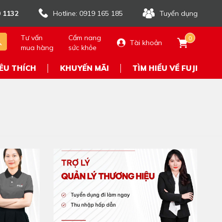
 1132
Hotline: 0919 165 185
Tuyển dụng
Tư vấn
Cẩm nang
0
Tài khoản
mua hàng
sức khỏe
ÊU THÍCH
KHUYẾN MÃI
TÌM HIỂU VỀ FUJI