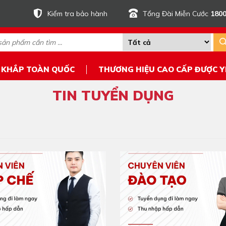
Kiểm tra bảo hành
Tổng Đài Miễn Cước
1800
 KHẮP TOÀN QUỐC
THƯƠNG HIỆU CAO CẤP ĐƯỢC Y
TIN TUYỂN DỤNG