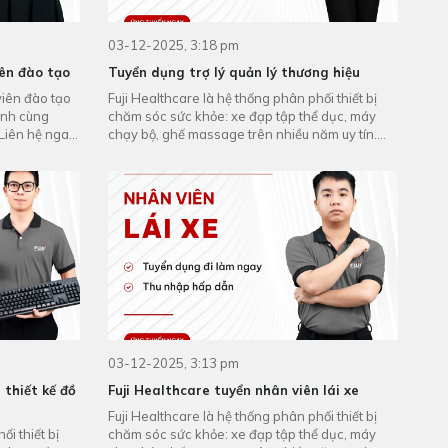
03-12-2025, 3:18 pm
iên đào tạo
Tuyển dụng trợ lý quản lý thương hiệu
viên đào tạo
Fuji Healthcare là hệ thống phân phối thiết bị
anh cùng
chăm sóc sức khỏe: xe đạp tập thể dục, máy
 Liên hệ ngay
chạy bộ, ghế massage trên nhiều năm uy tín.
Fuji cần tuyển trợ ...
03-12-2025, 3:13 pm
 thiết kế đồ
Fuji Healthcare tuyển nhân viên lái xe
Fuji Healthcare là hệ thống phân phối thiết bị
ối thiết bị
chăm sóc sức khỏe: xe đạp tập thể dục, máy