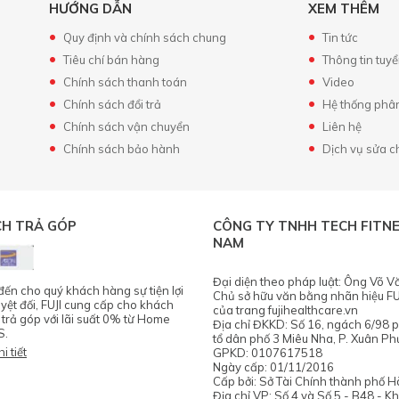
HƯỚNG DẪN
XEM THÊM
Quy định và chính sách chung
Tin tức
Tiêu chí bán hàng
Thông tin tuy
Chính sách thanh toán
Video
Chính sách đổi trả
Hệ thống phâ
Chính sách vận chuyển
Liên hệ
Chính sách bảo hành
Dịch vụ sửa 
CH TRẢ GÓP
CÔNG TY TNHH TECH FITNE
NAM
Đại diện theo pháp luật: Ông Võ V
n cho quý khách hàng sự tiện lợi
Chủ sở hữu văn bằng nhãn hiệu FU
uyệt đối, FUJI cung cấp cho khách
của trang fujihealthcare.vn
 trả góp với lãi suất 0% từ Home
Địa chỉ ĐKKD: Số 16, ngách 6/98 
S.
tổ dân phố 3 Miêu Nha, P. Xuân Ph
i tiết
GPKD: 0107617518
Ngày cấp: 01/11/2016
Cấp bởi: Sở Tài Chính thành phố H
Địa chỉ VP: Số 4 và Số 5 - B48 - K