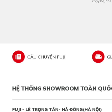
chạy bộ, ghế
Fuji cần tuyển 
CÂU CHUYỆN FUJI
G
HỆ THỐNG SHOWROOM TOÀN QUỐ
FUJI - LÊ TRỌNG TẤN- HÀ ĐÔNG(HÀ NỘI)