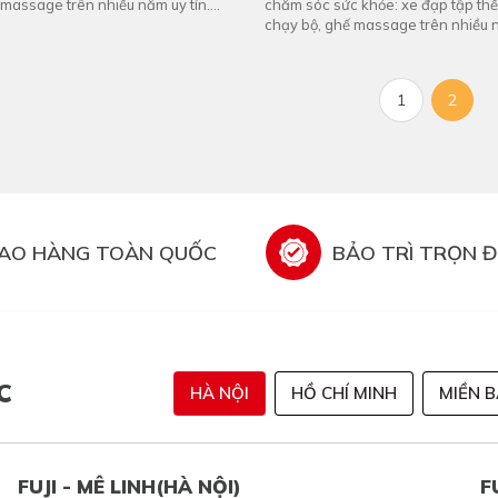
 massage trên nhiều năm uy tín.
chăm sóc sức khỏe: xe đạp tập th
thủ ...
chạy bộ, ghế massage trên nhiều n
Fuji cần tuyển nhân ...
1
2
IAO HÀNG TOÀN QUỐC
BẢO TRÌ TRỌN Đ
C
HÀ NỘI
HỒ CHÍ MINH
MIỀN 
FUJI - MÊ LINH(HÀ NỘI)
F