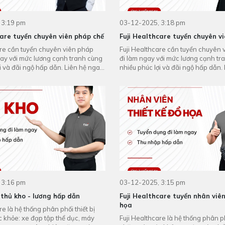
 3:19 pm
03-12-2025, 3:18 pm
care tuyển chuyên viên pháp chế
Fuji Healthcare tuyển chuyên v
are cần tuyển chuyên viên pháp
Fuji Healthcare cần tuyển chuyên 
gay với mức lương cạnh tranh cùng
đi làm ngay với mức lương cạnh tr
i và đãi ngộ hấp dẫn. Liên hệ ngay
nhiều phúc lợi và đãi ngộ hấp dẫn.
7
0963 037 237
 3:16 pm
03-12-2025, 3:15 pm
thủ kho - lương hấp dẫn
Fuji Healthcare tuyển nhân viên
họa
re là hệ thống phân phối thiết bị
 khỏe: xe đạp tập thể dục, máy
Fuji Healthcare là hệ thống phân ph