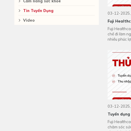
Cẩm nang sức khỏe
Tin Tuyển Dụng
03-12-2025,
Video
Fuji Health
Fuji Healthc
chế đi làm n
nhiều phúc lợ
0963 037 23
03-12-2025,
Tuyển dụng 
Fuji Healthca
chăm sóc sức