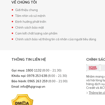
VỀ CHÚNG TÔI
Giới thiệu chung
Tầm nhìn và sứ mệnh
Định hướng phát triển
Chính sách bảo mật
Cam kết chất lượng sản phẩm
Chính sách bảo vệ thông tin cá nhân của người tiêu dùng
THÔNG TIN LIÊN HỆ
CHÍNH SÁ
Gọi mua:
1800 1132
(8:00 - 21:30)
Khiếu nại:
0978 253 638
(8:00 - 21:30)
Nhằm mang đế
và hài lòng t
Bảo hành:
0965 263 259
(8:00 - 21:00)
hàng dịch vụ
Email: info@fujigroup.vn
Credit và AC
Thông tin ch