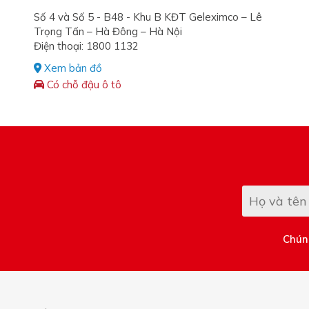
Số 4 và Số 5 - B48 - Khu B KĐT Geleximco – Lê
Trọng Tấn – Hà Đông – Hà Nội
Điện thoại: 1800 1132
Xem bản đồ
Có chỗ đậu ô tô
Chúng