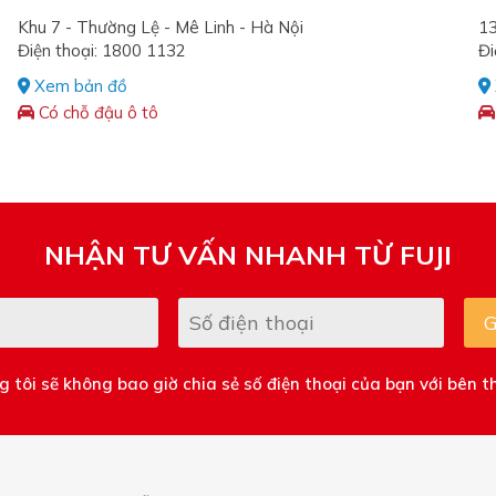
Khu 7 - Thường Lệ - Mê Linh - Hà Nội
13
Điện thoại: 1800 1132
Đi
Xem bản đồ
Có chỗ đậu ô tô
NHẬN TƯ VẤN NHANH TỪ FUJI
G
 tôi sẽ không bao giờ chia sẻ số điện thoại của bạn với bên t