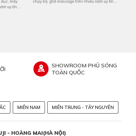
ể dục, máy
chạy bộ, ghế massage trên nhiều năm uy tín.
ăm uy tín.
Fuji cần tuyển nhân ...
SHOWROOM PHỦ SÓNG
ỜI
TOÀN QUỐC
BẮC
MIỀN NAM
MIỀN TRUNG - TÂY NGUYÊN
UJI - HOÀNG MAI(HÀ NỘI)