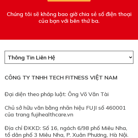
Chúng tôi sẽ không bao giờ chia sẻ số điện thoại
của bạn với bên thứ ba.
CÔNG TY TNHH TECH FITNESS VIỆT NAM
Đại diện theo pháp luật: Ông Võ Văn Tài
Chủ sở hữu văn bằng nhãn hiệu FUJI số 460001
của trang fujihealthcare.vn
Địa chỉ ĐKKD: Số 16, ngách 6/98 phố Miêu Nha,
tổ dân phố 3 Miêu Nha, P. Xuân Phương, Hà Nội.