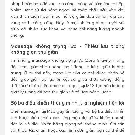
pháp hoàn hảo để xua tan căng thẳng và làm ấm cơ bắp.
Nhiệt lượng từ tia hồng ngoại sẽ thẩm thấu sâu vào da,
kích thích tuần hoàn máu, hỗ trợ giảm đau và làm dịu các
vùng cơ bị căng cứng. Đây là một phương pháp tuyệt vời
giúp cải thiện sức khỏe và phục hồi năng lượng nhanh
chóng.
Massage không trọng lực - Phiêu lưu trong
không gian thư giãn
Tính năng massage không trọng lực (Zero Gravity) mang
đến cảm giác nhẹ nhàng, như đang lơ lửng giữa không
trung. Ở tư thế này, trọng lực của cơ thể được phân bổ
đều, giúp giảm áp lực lên cột sống và khớp xương, đồng
thời tối ưu hóa hiệu quả massage. Fuji M18 tạo nên không
gian lý tưởng để bạn thư giãn và tái tạo năng lượng.
Bộ ba điều khiển thông minh, trải nghiệm tiện lợi
Ghế massage Fuji M18 gây ấn tượng với bộ ba điều khiển
linh hoạt: điều khiển cảm ứng hiện đại, điều khiển nhanh
tiện lợi và điều khiển bằng giọng nói thông minh. Chỉ cần
vài thao tác chạm hoặc câu lệnh đơn giản, bạn có thể dễ