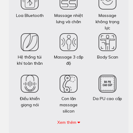
Loa Bluetooth
Massage nhiệt
Massage
lưng và chân
không trọng
lực
Hệ thống túi
Massage 3 cấp
Body Scan
khí toàn thân
độ
Điều khiển
Con lăn
Da PU cao cấp
giọng nói
massage
silicon
Xem thêm