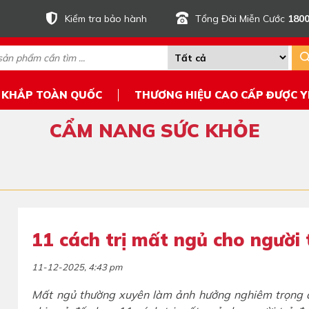
Kiểm tra bảo hành
Tổng Đài Miễn Cước
1800
 KHẮP TOÀN QUỐC
THƯƠNG HIỆU CAO CẤP ĐƯỢC Y
CẨM NANG SỨC KHỎE
11 cách trị mất ngủ cho người 
11-12-2025, 4:43 pm
Mất ngủ thường xuyên làm ảnh hưởng nghiêm trọng đế