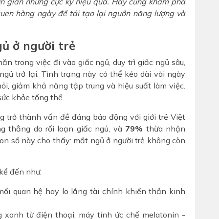
đơn giản nhưng cực kỳ hiệu quả. Hãy cùng khám phá
uen hàng ngày để tái tạo lại nguồn năng lượng và
ủ ở người trẻ
ăn trong việc đi vào giấc ngủ, duy trì giấc ngủ sâu,
ủ trở lại. Tình trạng này có thể kéo dài vài ngày
ỏi, giảm khả năng tập trung và hiệu suất làm việc.
sức khỏe tổng thể.
 trở thành vấn đề đáng báo động với giới trẻ Việt
g thẳng do rối loạn giấc ngủ, và
79%
thừa nhận
con số này cho thấy: mất ngủ ở người trẻ không còn
 kể đến như:
mối quan hệ hay lo lắng tài chính khiến thần kinh
xanh từ điện thoại, máy tính ức chế melatonin -