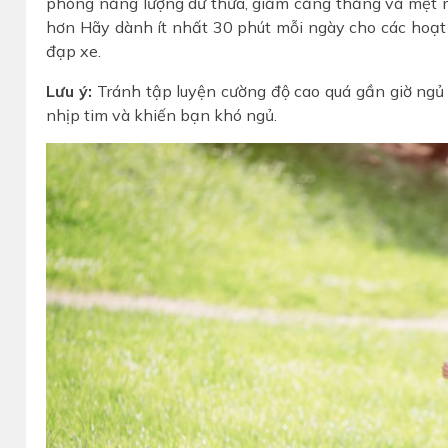
phóng năng lượng dư thừa, giảm căng thẳng và mệt m
hơn Hãy dành ít nhất 30 phút mỗi ngày cho các hoạt 
đạp xe.
Lưu ý:
Tránh tập luyện cường độ cao quá gần giờ ngủ (
nhịp tim và khiến bạn khó ngủ.