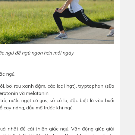
giấc ngủ để ngủ ngon hơn mỗi ngày
ấc ngủ.
, bơ, rau xanh đậm, các loại hạt), tryptophan (sữa
serotonin và melatonin.
trà, nước ngọt có gas, sô cô la, đặc biệt là vào buổi
ồ cay nóng, dầu mỡ trước khi ngủ.
uả nhất để cải thiện giấc ngủ. Vận động giúp giải