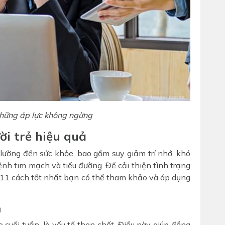
 những áp lực không ngừng
ời trẻ hiệu quả
lường đến sức khỏe, bao gồm suy giảm trí nhớ, khó
ệnh tim mạch và tiểu đường. Để cải thiện tình trạng
 11 cách tốt nhất bạn có thể tham khảo và áp dụng
ủ
o cuối tuần, là yếu tố then chốt. Điều này giúp đồng