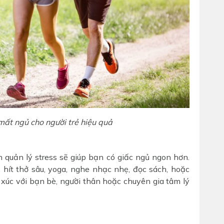
mất ngủ cho người trẻ hiệu quả
h quản lý stress sẽ giúp bạn có giấc ngủ ngon hơn.
 hít thở sâu, yoga, nghe nhạc nhẹ, đọc sách, hoặc
 xúc với bạn bè, người thân hoặc chuyên gia tâm lý