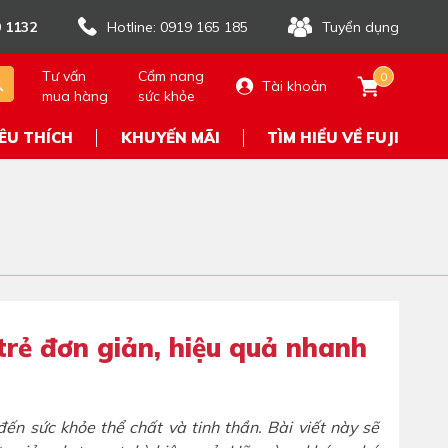
 1132
Hotline: 0919 165 185
Tuyển dụng
Tư vấn
Cẩm nang
0
Tài khoản
mua hàng
sức khỏe
ÊU THÍCH
KHUYẾN MÃI
TÌM HIỂU VỀ FUJI
trẻ đơn giản, hiệu quả nhanh
n sức khỏe thể chất và tinh thần. Bài viết này sẽ