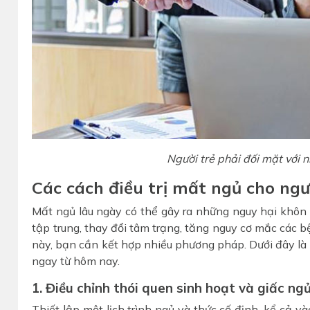
Người trẻ phải đối mặt với
Các cách điều trị mất ngủ cho ngư
Mất ngủ lâu ngày có thể gây ra những nguy hại khôn 
tập trung, thay đổi tâm trạng, tăng nguy cơ mắc các b
này, bạn cần kết hợp nhiều phương pháp. Dưới đây là
ngay từ hôm nay.
1. Điều chỉnh thói quen sinh hoạt và giấc ng
Thiết lập một lịch trình ngủ và thức cố định, kể cả và