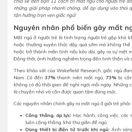
chia sẻ đến bạn 11 cách trị mất ngủ cho người trẻ 
những giải pháp nhanh chóng, dễ áp dụng vào thói q
tận hưởng trọn vẹn giấc ngủ!
Nguyên nhân phổ biến gây mất ng
Mất ngủ ở người trẻ là tình trạng người trẻ gặp khó kh
hoặc thường xuyên thức dậy quá sớm mà không thể ng
hoặc trở thành mãn tính nếu kéo dài, gây ra sự mệt m
Đồng thời, ảnh hưởng nghiêm trọng đến tinh thần và 
Theo khảo sát của Wakefield Research, giấc ngủ đang
Nam. Có đến
37%
thanh niên mất ngủ,
73%
bị căn
không có đủ thời gian để nghỉ ngơi mỗi ngày. Những 
là chuyện nhỏ và cần được quan tâm đúng mức.
Các nguyên nhân chính gây ra mất ngủ ở giới trẻ phải
Căng thẳng, áp lực:
Học hành, công việc, các 
luôn căng thẳng, khó thư giãn để ngủ.
Dùng thiết bị điện tử trước khi ngủ:
Ánh sáng 