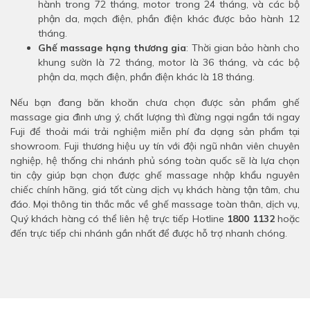
hành trong 72 tháng, motor trong 24 tháng, và các bộ
phận da, mạch điện, phần điện khác được bảo hành 12
tháng.
Ghế massage hạng thương gia
: Thời gian bảo hành cho
khung sườn là 72 tháng, motor là 36 tháng, và các bộ
phận da, mạch điện, phần điện khác là 18 tháng.
Nếu bạn đang băn khoăn chưa chọn được sản phẩm ghế
massage gia đình ưng ý, chất lượng thì đừng ngại ngần tới ngay
Fuji để thoải mái trải nghiệm miễn phí đa dạng sản phẩm tại
showroom. Fuji thương hiệu uy tín với đội ngũ nhân viên chuyên
nghiệp, hệ thống chi nhánh phủ sóng toàn quốc sẽ là lựa chọn
tin cậy giúp bạn chọn được ghế massage nhập khẩu nguyên
chiếc chính hãng, giá tốt cùng dịch vụ khách hàng tận tâm, chu
đáo. Mọi thông tin thắc mắc về ghế massage toàn thân, dịch vụ,
Quý khách hàng có thể liên hệ trực tiếp Hotline
1800 1132
hoặc
đến trực tiếp chi nhánh gần nhất để được hỗ trợ nhanh chóng.