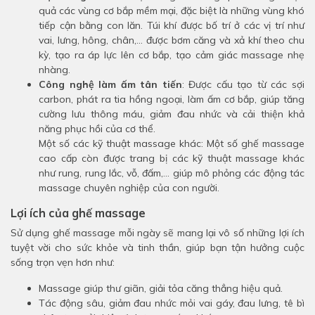
quả các vùng cơ bắp mềm mại, đặc biệt là những vùng khó
tiếp cận bằng con lăn. Túi khí được bố trí ở các vị trí như
vai, lưng, hông, chân,... được bơm căng và xả khí theo chu
kỳ, tạo ra áp lực lên cơ bắp, tạo cảm giác massage nhẹ
nhàng.
Công nghệ làm ấm tân tiến
: Được cấu tạo từ các sợi
carbon, phát ra tia hồng ngoại, làm ấm cơ bắp, giúp tăng
cường lưu thông máu, giảm đau nhức và cải thiện khả
năng phục hồi của cơ thể.
Một số các kỹ thuật massage khác: Một số ghế massage
cao cấp còn được trang bị các kỹ thuật massage khác
như rung, rung lắc, vỗ, đấm,... giúp mô phỏng các động tác
massage chuyên nghiệp của con người.
Lợi ích của ghế massage
Sử dụng ghế massage mỗi ngày sẽ mang lại vô số những lợi ích
tuyệt vời cho sức khỏe và tinh thần, giúp bạn tận hưởng cuộc
sống trọn vẹn hơn như:
Massage giúp thư giãn, giải tỏa căng thẳng hiệu quả.
Tác động sâu, giảm đau nhức mỏi vai gáy, đau lưng, tê bì