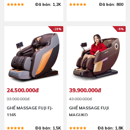
Đã bán: 1,2K
Đã bán: 800
-28%
-8%
24.500.000đ
39.900.000đ
33.900.000đ
43.000.000đ
GHẾ MASSAGE FUJI FJ-
GHẾ MASSAGE FUJI
1165
MAGUKO
Đã bán: 1,5K
Đã bán: 1,8K