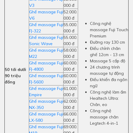
V3
000 đ
Ghế massage Fuji
52.000.
V6
000 đ
Công nghệ
Ghế massage Fuji
55.000.
massage Fuji Touch
FJ-322
000 đ
Premium
Ghế massage Fuji
55.000.
Đường ray 130 cm
Sonic Wave
000 đ
Điều chỉnh chân
Ghế massage Fuji
58.000.
ghế 12cm - 13 cm
M22
000 đ
Massage 5 cấp độ
Ghế massage Fuji
60.000.
24 chương trình
FJ-4800
000 đ
50 tới dưới
massage tự động
90 triệu
Ghế massage Fuji
60.000.
Điều khiển đa ngôn
đồng
FJ-5600
000 đ
ngữ
Ghế massage Fuji
61.000.
Công nghệ làm ấm
Empire
000 đ
Healtech Ultra:
Ghế massage Fuji
62.000.
Chân, eo
NX-350
000 đ
Công nghệ
Ghế massage Fuji
66.000.
massage chân
LX-580
000 đ
Legtech 4-in-1
Ghế massage Fuji
69.000.