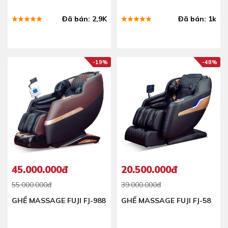
Đã bán: 2,9K
Đã bán: 1k
-19%
-48%
45.000.000đ
20.500.000đ
55.000.000đ
39.000.000đ
GHẾ MASSAGE FUJI FJ-988
GHẾ MASSAGE FUJI FJ-58