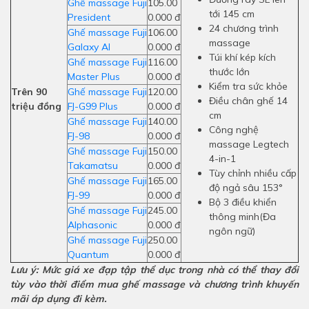
Ghế massage Fuji
105.00
tới 145 cm
President
0.000 đ
24 chương trình
Ghế massage Fuji
106.00
massage
Galaxy AI
0.000 đ
Túi khí kép kích
Ghế massage Fuji
116.00
thước lớn
Master Plus
0.000 đ
Kiểm tra sức khỏe
Trên 90
Ghế massage Fuji
120.00
Điều chân ghế 14
triệu đồng
FJ-G99 Plus
0.000 đ
cm
Ghế massage Fuji
140.00
Công nghệ
FJ-98
0.000 đ
massage Legtech
Ghế massage Fuji
150.00
4-in-1
Takamatsu
0.000 đ
Tùy chỉnh nhiều cấp
Ghế massage Fuji
165.00
độ ngả sâu 153°
FJ-99
0.000 đ
Bộ 3 điều khiển
Ghế massage Fuji
245.00
thông minh(Đa
Alphasonic
0.000 đ
ngôn ngữ)
Ghế massage Fuji
250.00
Quantum
0.000 đ
Lưu ý: Mức giá xe đạp tập thể dục trong nhà có thể thay đổi
tùy vào thời điểm mua ghế massage và chương trình khuyến
mãi áp dụng đi kèm.