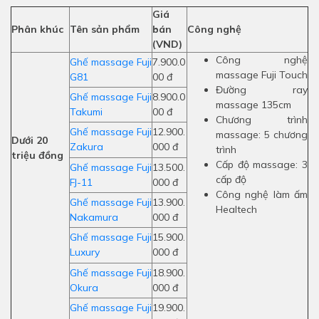
Giá
Phân khúc
Tên sản phẩm
bán
Công nghệ
(VND)
Công nghệ
Ghế massage Fuji
7.900.0
massage Fuji Touch
G81
00 đ
Đường ray
Ghế massage Fuji
8.900.0
massage 135cm
Takumi
00 đ
Chương trình
Ghế massage Fuji
12.900.
massage: 5 chương
Dưới 20
Zakura
000 đ
trình
triệu đồng
Cấp độ massage: 3
Ghế massage Fuji
13.500.
cấp độ
FJ-11
000 đ
Công nghệ làm ấm
Ghế massage Fuji
13.900.
Healtech
Nakamura
000 đ
Ghế massage Fuji
15.900.
Luxury
000 đ
Ghế massage Fuji
18.900.
Okura
000 đ
Ghế massage Fuji
19.900.