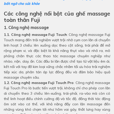
bất ngờ cho sức khỏe
Các công nghệ nổi bật của ghế massage
toàn thân Fuji
1. Công nghệ massage
1.1. Công nghệ massage Fuji Touch
: Công nghệ massage Fuji
Touch mang đến trải nghiệm vượt trội nhờ cụm con lăn di chuyển
linh hoạt 3 chiều: lên xuống dọc theo cột sống, trái phải để mở
rộng phạm vi, và đặc biệt là khả năng thụt vào và nhô ra, mô
phỏng chân thực các thao tác massage chuyên nghiệp như
nhào, nặn, day, ấn. Các đầu bi lăn được chế tạo từ vật liệu êm ái,
kết nối với tay đỡ kim loại vững chắc nhằm tối ưu hóa trải nghiệm
tiếp xúc da, phân tán áp lực đồng đều và đảm bảo hiệu quả
massage chuyên sâu.
1.2. Công nghệ massage Fuji Touch Pro
: Công nghệ massage
Fuji Touch Pro là bước tiến vượt trội, không chỉ cho phép con lăn
di chuyển theo 3 chiều: lên-xuống, trái-phải, ra-vào mà còn có
thể linh hoạt điều chỉnh cường độ và tốc độ, đồng thời tác động
ôm sát vào cơ thể, với khả năng đẩy con lăn massage đến
những vùng khó chạm tới như hõm vai gáy, thắt lưng hay vùng