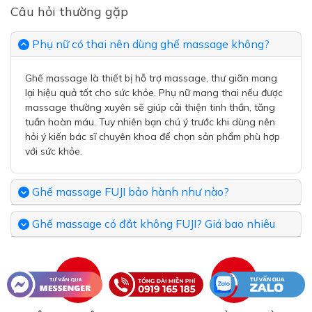
Câu hỏi thường gặp
Phụ nữ có thai nên dùng ghế massage không?
Ghế massage là thiết bị hỗ trợ massage, thư giãn mang
lại hiệu quả tốt cho sức khỏe. Phụ nữ mang thai nếu được
massage thường xuyên sẽ giúp cải thiện tinh thần, tăng
tuần hoàn máu. Tuy nhiên bạn chú ý trước khi dùng nên
hỏi ý kiến bác sĩ chuyên khoa để chọn sản phẩm phù hợp
với sức khỏe.
Ghế massage FUJI bảo hành như nào?
Ghế massage có đắt không FUJI? Giá bao nhiêu