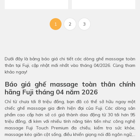
1
2
3
Dưới đây là bảng báo giá chi tiết các dòng ghế massage toàn
thân tại Fuji, cập nhật mới nhất vào tháng 04/2026. Cùng tham
khảo ngay!
Báo giá ghế massage toàn thân chính
hãng Fuji tháng 04 năm 2026
Chỉ từ chưa tới 8 triệu đồng, bạn đã có thể sở hữu ngay một
chiếc ghế massage gia đình hiện đại của Fuji. Các dòng sản
phẩm cao cấp hơn sẽ có giá thành dao động từ 30 tới hơn 95
triệu đồng, đi kèm với nhiều tính năng tiên tiến như: công nghệ
massage Fuji Touch Premium đa chiều, kiểm tra sức khỏe,
massage kéo giãn cột sống, điều khiển giọng nói đã ngôn ngữ,…