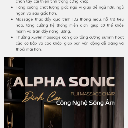
chân tay, cải thiện tình trạng cứng khớp.
Tăng cường chất lượng giấc ngủ vì giúp dễ ngủ hơn, ngủ
ngon và sâu giấc hơn.
Massage thúc đẩy quá trình lưu thông máu, hỗ trợ tiêu
hóa, tăng cường hệ thống miễn dịch, giúp cơ thể khỏe
mạnh và tràn đầy năng lượng.
Thường xuyên massage còn giúp tăng cường sự linh hoạt
của cơ bắp và các khớp, giúp bạn vận động dễ dàng và
thoải mái hơn.