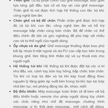
Thân ghế
: Là bộ phận chính của ghế massage, bao gồm
tựa lưng, gối đầu, tựa cổ và tay vịn của ghế massage.
Thân ghế là nơi được tích hợp hệ thống con lăn, túi khí,
công nghệ làm ấm.
Chân ghế và bệ để chân
: Phần chân ghế được tích hợp
đủ cả túi khí, con lăn, công nghệ làm ấm và hỗ trợ
massage bắp chân cùng bàn chân. Bệ để chân có thể
điều chỉnh độ dài và góc nghiêng để phù hợp với chiều
cao và tư thế ngồi của người dùng.
Ốp nhựa và da ghế
: Ghế massage thường được bao phủ
bởi ốp nhựa ở mặt ngoài và da PU cao cấp bọc bên trong
khung ghế, làm tăng tính thẩm mỹ và sự thoải mái cho
người ngồi.
Hệ thống túi khí
: Hệ thống túi khí được đặt tại các vị trí
như đầu, vai, cánh tay, bàn tay, hông, bắp chân, bàn chân.
Túi khí có loại túi đơn và túi khí kép hoạt động theo
nguyên lý tăng giảm áp suất bên trong túi khí, tạo lực bóp
nhả liên tục, mô phỏng động tác ấn, nhào, miết.
Bộ điều khiển
: Máy massage toàn thân sẽ đi kèm với bộ
điều khiển hoặc remote cho phép người dùng tùy chỉnh
các chức năng như chế độ massage, chương trình
massage, vị trí, thời gian massage… một cách dễ dàng.