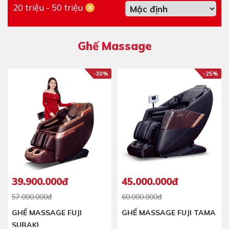
20 triệu - 50 triệu
Ghế Massage
-30%
-25%
39.900.000đ
45.000.000đ
57.000.000đ
60.000.000đ
GHẾ MASSAGE FUJI
GHẾ MASSAGE FUJI TAMA
SUBAKI